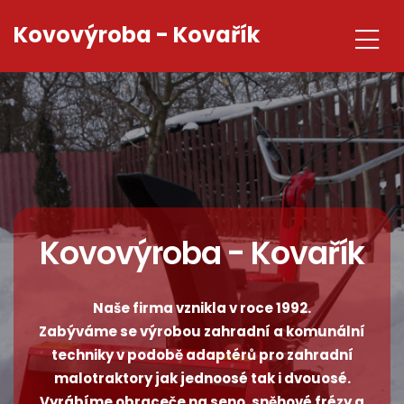
Kovovýroba - Kovařík
Kovovýroba - Kovařík
Naše firma vznikla v roce 1992.
Zabýváme se výrobou zahradní a komunální
techniky v podobě adaptérů pro zahradní
malotraktory jak jednoosé tak i dvouosé.
Vyrábíme obraceče na seno, sněhové frézy a