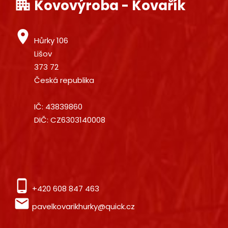
apartment
Kovovýroba - Kovařík
place
Hůrky 106
Lišov
373 72
Česká republika
IČ: 43839860
DIČ: CZ6303140008
phone_android
+420 608 847 463
local_post_office
pavelkovarikhurky@quick.cz