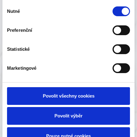
Vyrábíme sněhové frézy s různým pracovním
Výběr
Nutné
souhlasu
záběrem pro jednoosé i dvouosé zahradní
malotraktory
Preferenční
Více informací
Statistické
Marketingové
Povolit všechny cookies
Povolit výběr
Pouze nutné cookies